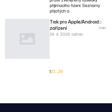
právě zveřejněny výsledky
přijímacího řízení. Seznamy
přijatých a...
Tisk pro Apple/Android
0
zařízení
min.
24. 4. 2026
admin
1
2
3
…
29