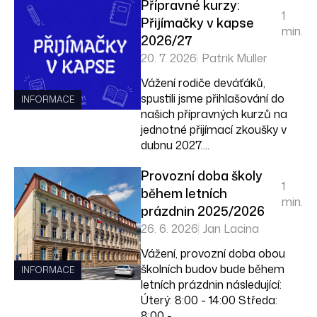
Přípravné kurzy:
1
Přijímačky v kapse
min.
2026/27
20. 7. 2026
Patrik Müller
Vážení rodiče deváťáků,
spustili jsme přihlašování do
INFORMACE
našich přípravných kurzů na
jednotné přijímací zkoušky v
dubnu 2027....
Provozní doba školy
1
během letních
min.
prázdnin 2025/2026
26. 6. 2026
Jan Lacina
Vážení, provozní doba obou
školních budov bude během
INFORMACE
letních prázdnin následující:
Úterý: 8:00 - 14:00 Středa:
8:00 -...