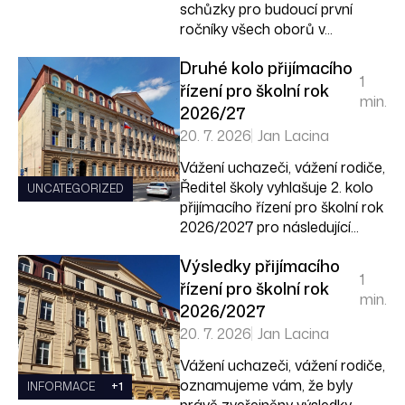
schůzky pro budoucí první
ročníky všech oborů v...
Druhé kolo přijímacího
1
řízení pro školní rok
min.
2026/27
20. 7. 2026
Jan Lacina
Vážení uchazeči, vážení rodiče,
Ředitel školy vyhlašuje 2. kolo
UNCATEGORIZED
přijímacího řízení pro školní rok
2026/2027 pro následující...
Výsledky přijímacího
1
řízení pro školní rok
min.
2026/2027
20. 7. 2026
Jan Lacina
Vážení uchazeči, vážení rodiče,
oznamujeme vám, že byly
INFORMACE
+1