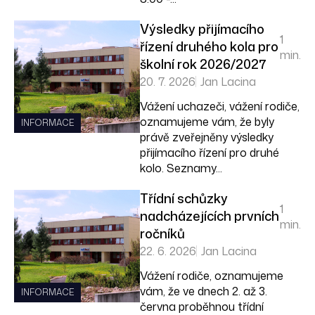
Výsledky přijímacího
1
řízení druhého kola pro
min.
školní rok 2026/2027
20. 7. 2026
Jan Lacina
Vážení uchazeči, vážení rodiče,
oznamujeme vám, že byly
INFORMACE
právě zveřejněny výsledky
přijímacího řízení pro druhé
kolo. Seznamy...
Třídní schůzky
1
nadcházejících prvních
min.
ročníků
22. 6. 2026
Jan Lacina
Vážení rodiče, oznamujeme
vám, že ve dnech 2. až 3.
INFORMACE
června proběhnou třídní