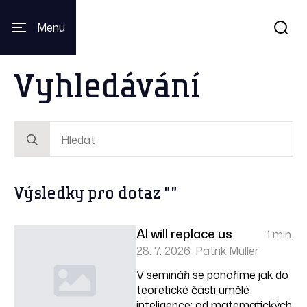
Menu
Vyhledávání
Search
for:
Výsledky pro dotaz ""
AI will replace us
1 min.
28. 7. 2026
Patrik Müller
V semináři se ponoříme jak do
teoretické části umělé
inteligence; od matematických