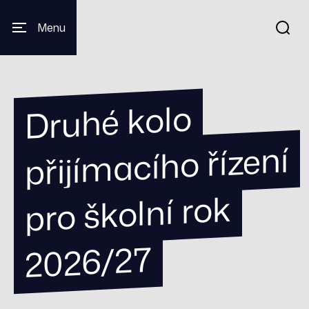
Menu
Druhé kolo
přijí
macího řízení
pro školní rok
2026/27