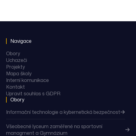
Navigace
Obory
Uchazeči
Projekty
Mapa školy
Interní komunikace
Kontakt
Upravit souhlas s GDPR
Obory
Informační technologie a kybernetická bezpečnost
Všeobecné lyceum zaměřené na sportovní
managment a Gymnázium