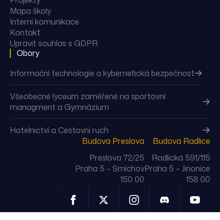
Projekty
Mapa školy
Interní komunikace
Kontakt
Upravit souhlas s GDPR
Obory
Informační technologie a kybernetická bezpečnost
Všeobecné lyceum zaměřené na sportovní
managment a Gymnázium
Hotelnictví a Cestovní ruch
Budova Preslova
Budova Radlice
Preslova 72/25
Radlická 591/115
Praha 5 – Smíchov
Praha 5 – Jinonice
150 00
158 00