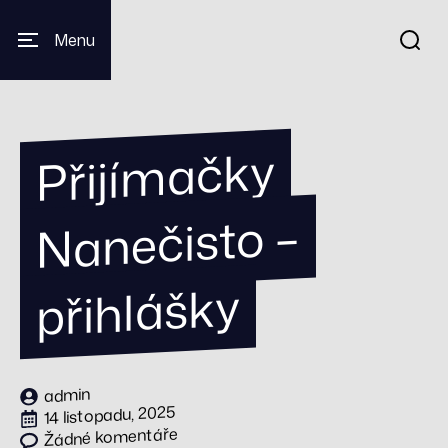
Menu
Přijí
mačky
Nanečisto –
přihlášky
admin
14 listopadu, 2025
Žádné komentáře