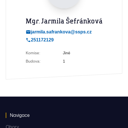
Mgr. Jarmila Šefránková
jarmila.safrankova@ssps.cz
251172129
Komise:
Jiné
Budova:
1
Navigace
Obory