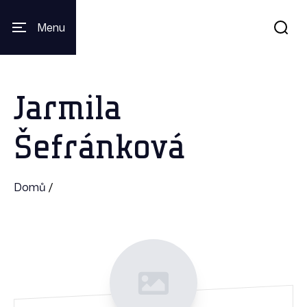
Menu
Jarmila
Šefránková
Domů
/