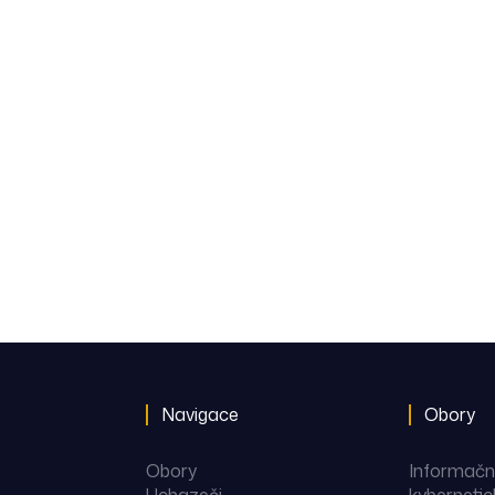
Navigace
Obory
Obory
Informační