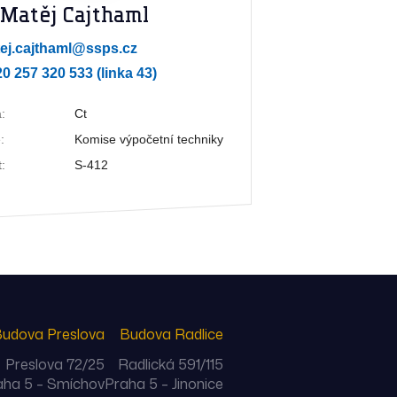
 Matěj Cajthaml
ej.cajthaml@ssps.cz
20 257 320 533 (linka 43)
:
Ct
:
Komise výpočetní techniky
:
S-412
udova Preslova
Budova Radlice
Preslova 72/25
Radlická 591/115
aha 5 – Smíchov
Praha 5 – Jinonice