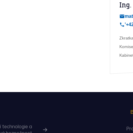
Ing.
mat
'+4
Zkratka
Komise
Kabinet
B
 technologie a
Pr