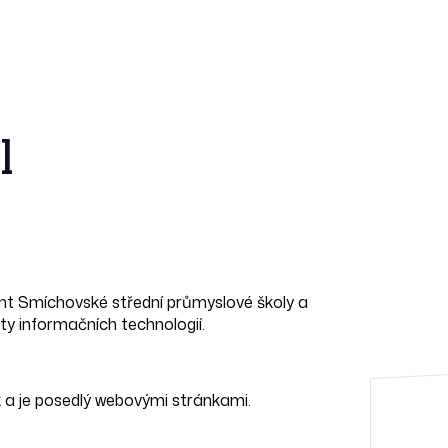
l
nt Smíchovské střední průmyslové školy a
ty informačních technologií.
a je posedlý webovými stránkami.