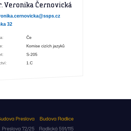
. Veronika Černovická
ronika.cernovicka@ssps.cz
nka 32
a:
Če
e:
Komise cizích jazyků
t:
S-205
ctví:
1.C
udova Preslova
Budova Radlice
Preslova 72/25
Radlická 591/115