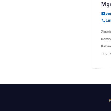
Mgr
ve
Li
Zkratk
Komis
Kabine
Třídni
B