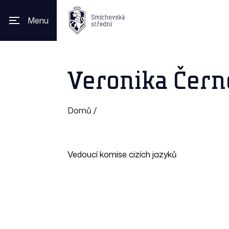
Menu
Veronika Čern
Domů
/
Vedoucí komise cizích jazyků