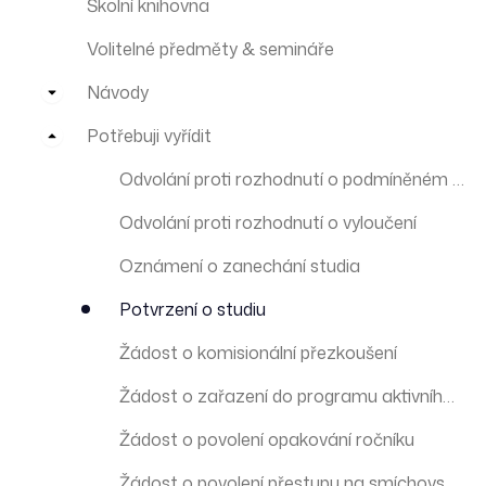
Školní knihovna
Volitelné předměty & semináře
Návody
Potřebuji vyřídit
Odvolání proti rozhodnutí o podmíněném vyloučení
Odvolání proti rozhodnutí o vyloučení
Oznámení o zanechání studia
Potvrzení o studiu
Žádost o komisionální přezkoušení
Žádost o zařazení do programu aktivního studenta
Žádost o povolení opakování ročníku
Žádost o povolení přestupu na smíchovskou střední průmyslovou školu a gymnázium