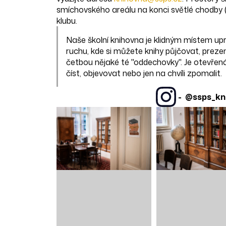
smíchovského areálu na konci světlé chodby 
klubu.
Naše školní knihovna je klidným místem up
ruchu, kde si můžete knihy půjčovat, preze
četbou nějaké té "oddechovky". Je otevřen
číst, objevovat nebo jen na chvíli zpomalit.
-
@ssps_kn