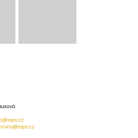
rausová
va@ssps.cz
ihovna@ssps.cz