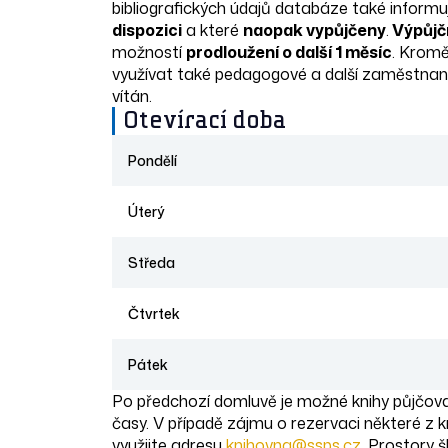
bibliografických údajů databáze také informu
dispozici
a které
naopak vypůjčeny
.
Výpůjčn
možností
prodloužení o další 1 měsíc
. Krom
využívat také pedagogové a další zaměstnanci
vítán.
Otevírací doba
Pondělí
Úterý
Středa
Čtvrtek
Pátek
Po předchozí domluvě je možné knihy půjčov
časy. V případě zájmu o rezervaci některé z 
využijte adresu
knihovna@ssps.cz
. Prostory š