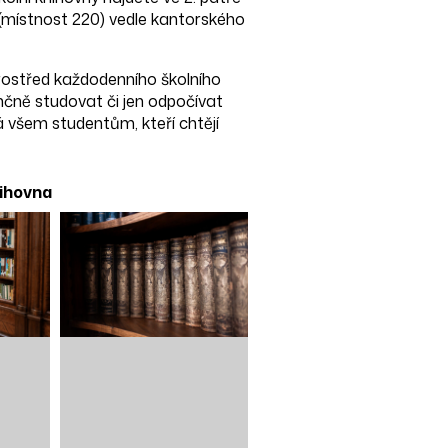
(místnost 220) vedle kantorského
rostřed každodenního školního
nčně studovat či jen odpočívat
á všem studentům, kteří chtějí
ihovna