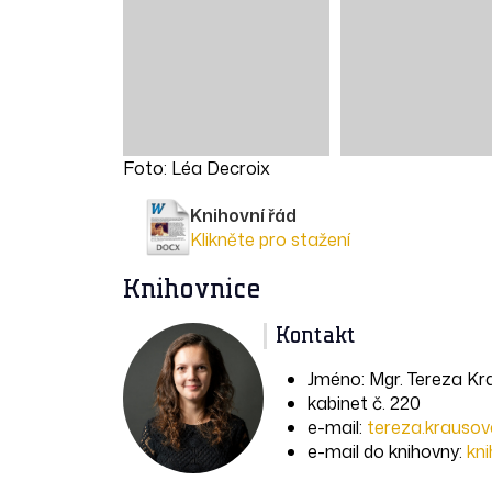
Foto: Léa Decroix
Knihovní řád
Klikněte pro stažení
Knihovnice
Kontakt
Jméno: Mgr. Tereza K
kabinet č. 220
e-mail:
tereza.krauso
e-mail do knihovny:
kn