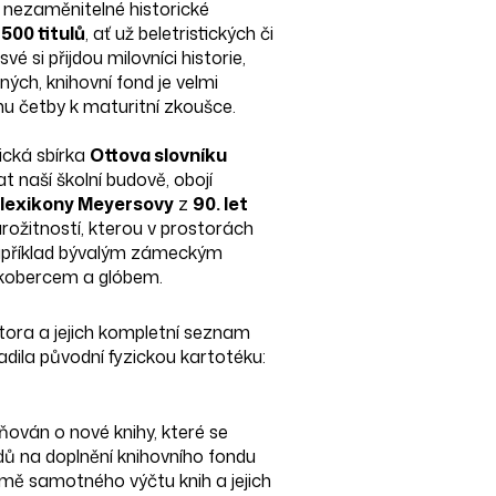
 nezaměnitelné historické
500 titulů
, ať už beletristických či
é si přijdou milovníci historie,
iných, knihovní fond je velmi
mu četby k maturitní zkoušce.
ická sbírka
Ottova slovníku
t naší školní budově, obojí
lexikony Meyersovy
z
90. let
arožitností, kterou v prostorách
například bývalým zámeckým
 kobercem a glóbem.
tora a jejich kompletní seznam
adila původní fyzickou kartotéku:
ován o nové knihy, které se
ů na doplnění knihovního fondu
omě samotného výčtu knih a jejich