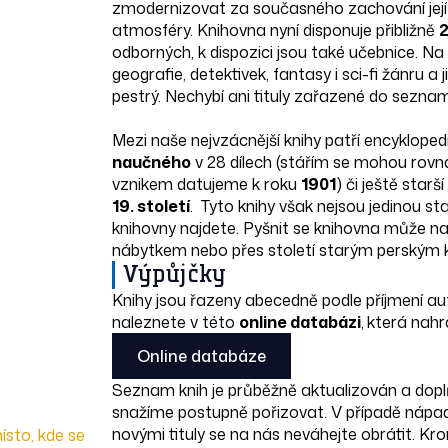
zmodernizovat za současného zachování její
atmosféry. Knihovna nyní disponuje přibližně
2
odborných, k dispozici jsou také učebnice. Na sv
geografie, detektivek, fantasy i sci-fi žánru a j
pestrý. Nechybí ani tituly zařazené do sezna
Mezi naše nejvzácnější knihy patří encykloped
naučného
v 28 dílech (stářím se mohou rovna
vznikem datujeme k roku
1901
) či ještě starší
19. století
. Tyto knihy však nejsou jedinou st
knihovny najdete. Pyšnit se knihovna může 
nábytkem nebo přes století starým perským
Výpůjčky
Knihy jsou řazeny abecedně podle příjmení au
naleznete v této
online databázi
,
která nahr
Online databáze
Seznam knih je průběžně aktualizován a doplň
snažíme postupně pořizovat. V případě nápad
novými tituly se na nás neváhejte obrátit. Kr
ísto, kde se