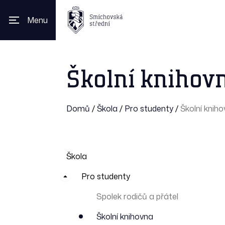
Menu
Školní knihov
Domů
/
Škola
/
Pro studenty
/
Školní knih
Škola
Pro studenty
Spolek rodičů a přátel
Školní knihovna