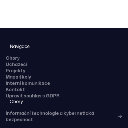
Navigace
Obory
Uchazeči
Projekty
Mapa školy
Interní komunikace
Kontakt
Upravit souhlas s GDPR
Obory
Informační technologie a kybernetická
bezpečnost