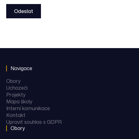
Odeslat
Navigace
Obory
Uchazeči
Projekty
Mapa školy
Interní komunikace
Kontakt
Upravit souhlas s GDPR
Obory