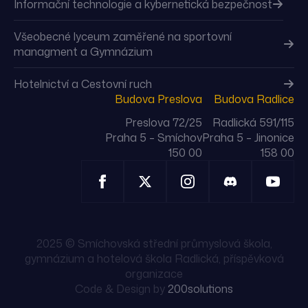
Informační technologie a kybernetická bezpečnost
Všeobecné lyceum zaměřené na sportovní
managment a Gymnázium
Hotelnictví a Cestovní ruch
Budova Preslova
Budova Radlice
Preslova 72/25
Radlická 591/115
Praha 5 – Smíchov
Praha 5 – Jinonice
150 00
158 00
2025 © Smíchovská střední průmyslová škola,
gymnázium a hotelová škola Radlická, příspěvková
organizace
Code & Design by
200solutions