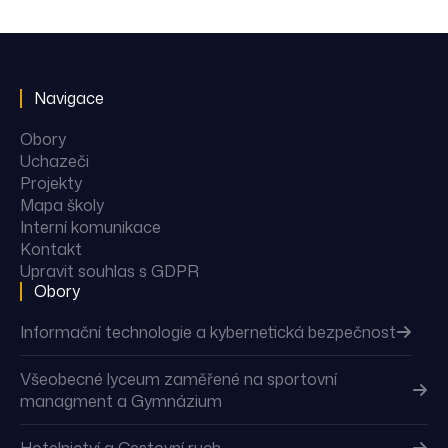
Navigace
Obory
Uchazeči
Projekty
Mapa školy
Interní komunikace
Kontakt
Upravit souhlas s GDPR
Obory
Informační technologie a kybernetická bezpečnost
Všeobecné lyceum zaměřené na sportovní
managment a Gymnázium